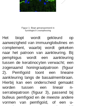
Figuur 1: Biopt getransporteerd in
Figuur 2: Honingraat patroon in
fysiologisch zoutoplossing
pemphigus
Het biopt wordt gekleurd op
aanwezigheid van immuunglobulines en
complement, waarbij wordt gekeken
naar het patroon van aankleuring. Bij
pemphigus wordt een aankleuring
tussen de keratinocyten verwacht; een
zogenaamd honingraatpatroon (figuur
2
). Pemfigoïd toont een lineaire
aankleuring langs de basaalmembraan.
Hierbij kan een onderscheid gemaakt
worden tussen een lineair n-
serratiepatroon (figuur 3), passend bij
bulleus pemfigoid en de meeste andere
vormen van pemfigoïd, of een u-