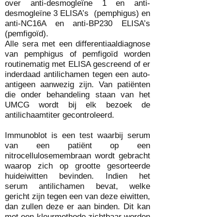
over anti-desmogleïne 1 en anti-
desmogleïne 3 ELISA’s (pemphigus) en
anti-NC16A en anti-BP230 ELISA’s
(pemfigoïd).
Alle sera met een differentiaaldiagnose
van pemphigus of pemfigoïd worden
routinematig met ELISA gescreend of er
inderdaad antilichamen tegen een auto-
antigeen aanwezig zijn. Van patiënten
die onder behandeling staan van het
UMCG wordt bij elk bezoek de
antilichaamtiter gecontroleerd.
Immunoblot is een test waarbij serum
van een patiënt op een
nitrocellulosemembraan wordt gebracht
waarop zich op grootte gesorteerde
huideiwitten bevinden. Indien het
serum antilichamen bevat, welke
gericht zijn tegen een van deze eiwitten,
dan zullen deze er aan binden. Dit kan
met een kleurmethode zichtbaar worden