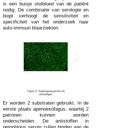
is een buisje stolbloed van de patiënt
nodig. De combinatie van serologie en
biopt verhoogt de sensitiviteit en
specificiteit van het onderzoek naar
auto-immuun blaarziekten.
Figuur 6: Kippengaaspatroon bij
Figuur 7: Lineair patroon bij
pemphigus
pemfigoïd
Er worden 2 substraten gebruikt. In de
eerste plaats apenoesofagus, waarbij 2
patronen kunnen worden
onderscheiden. De antistoffen in
pemphigus serum zullen binden aan de