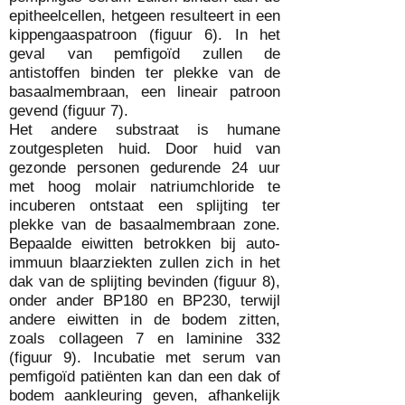
epitheelcellen, hetgeen resulteert in een
kippengaaspatroon (figuur 6). In het
geval van pemfigoïd zullen de
antistoffen binden ter plekke van de
basaalmembraan, een lineair patroon
gevend (figuur 7).
Het andere substraat is humane
zoutgespleten huid. Door huid van
gezonde personen gedurende 24 uur
met hoog molair natriumchloride te
incuberen ontstaat een splijting ter
plekke van de basaalmembraan zone.
Bepaalde eiwitten betrokken bij auto-
immuun blaarziekten zullen zich in het
dak van de splijting bevinden (figuur 8),
onder ander BP180 en BP230, terwijl
andere eiwitten in de bodem zitten,
zoals collageen 7 en laminine 332
(figuur 9). Incubatie met serum van
pemfigoïd patiënten kan dan een dak of
bodem aankleuring geven, afhankelijk