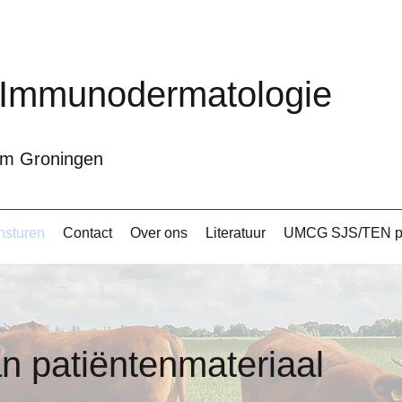
 Immunodermatologie
rum Groningen
insturen
Contact
Over ons
Literatuur
UMCG SJS/TEN pr
an patiëntenmateriaal