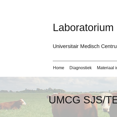
Laboratorium
Universitair Medisch Cent
Home
Diagnostiek
Materiaal 
SJS/TEN prot
UMCG SJS/TEN