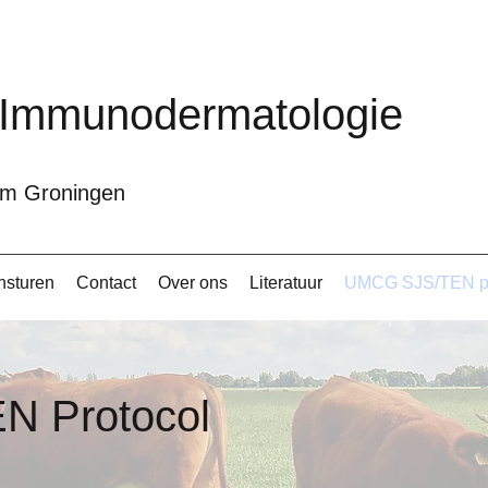
 Immunodermatologie
rum Groningen
insturen
Contact
Over ons
Literatuur
UMCG SJS/TEN pr
ocol UMCG
 Protocol