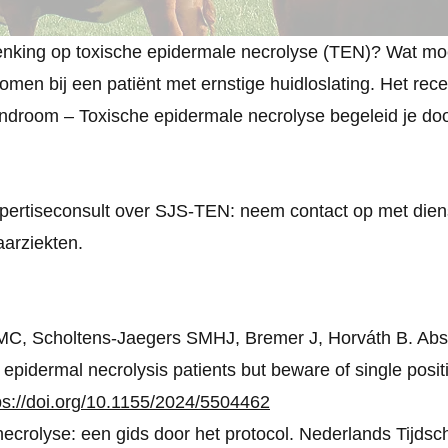
nking op toxische epidermale necrolyse (TEN)? Wat moet
omen bij een patiënt met ernstige huidloslating. Het re
ndroom – Toxische epidermale necrolyse begeleid je do
 expertiseconsult over SJS-TEN: neem contact op met di
arziekten.
 MC, Scholtens-Jaegers SMHJ, Bremer J, Horváth B. Abse
pidermal necrolysis patients but beware of single posit
ps://doi.org/10.1155/2024/5504462
ecrolyse: een gids door het protocol. Nederlands Tijdsch